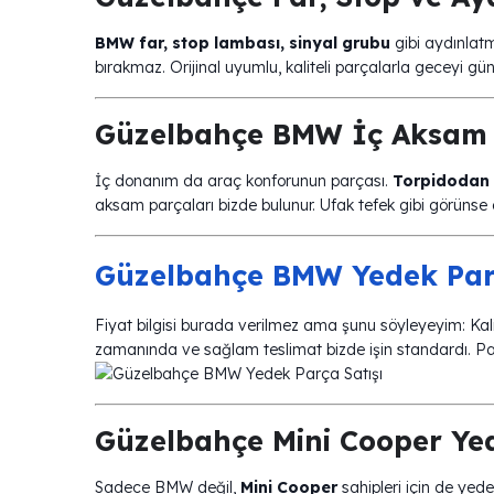
BMW far, stop lambası, sinyal grubu
gibi aydınlatm
bırakmaz. Orijinal uyumlu, kaliteli parçalarla geceyi gü
Güzelbahçe BMW İç Aksam 
İç donanım da araç konforunun parçası.
Torpidodan 
aksam parçaları bizde bulunur. Ufak tefek gibi görünse 
Güzelbahçe BMW Yedek Parç
Fiyat bilgisi burada verilmez ama şunu söyleyeyim: Kali
zamanında ve sağlam teslimat bizde işin standardı. Parç
Güzelbahçe Mini Cooper Yed
Sadece BMW değil,
Mini Cooper
sahipleri için de yede