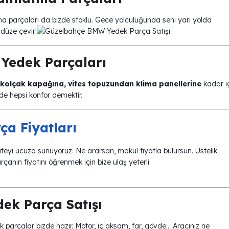
a parçaları da bizde stoklu. Gece yolculuğunda seni yarı yolda
ndüze çevir!
Yedek Parçaları
kolçak kapağına, vites topuzundan klima panellerine
kadar i
de hepsi konfor demektir.
a Fiyatları
teyi ucuza sunuyoruz. Ne ararsan, makul fiyatla bulursun. Üstelik
anın fiyatını öğrenmek için bize ulaş yeterli.
ek Parça Satışı
k parçalar bizde hazır. Motor, iç aksam, far, gövde… Aracınız ne