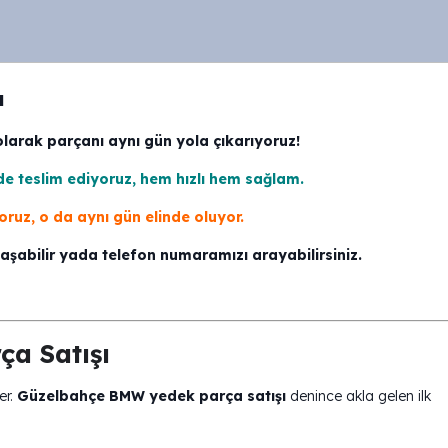
ı
larak parçanı aynı gün yola çıkarıyoruz!
de teslim ediyoruz, hem hızlı hem sağlam.
uz, o da aynı gün elinde oluyor.
laşabilir yada telefon numaramızı arayabilirsiniz.
a Satışı
er.
Güzelbahçe BMW yedek parça satışı
denince akla gelen ilk