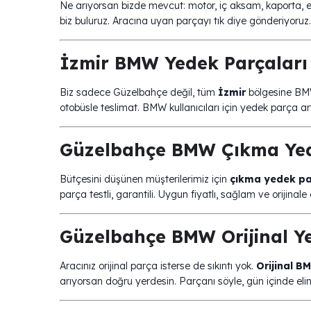
Ne arıyorsan bizde mevcut: motor, iç aksam, kaporta, el
biz buluruz. Aracına uyan parçayı tık diye gönderiyoruz.
İzmir BMW Yedek Parçaları
Biz sadece Güzelbahçe değil, tüm
İzmir
bölgesine BMW
otobüsle teslimat. BMW kullanıcıları için yedek parça ar
Güzelbahçe BMW Çıkma Yed
Bütçesini düşünen müşterilerimiz için
çıkma yedek p
parça testli, garantili. Uygun fiyatlı, sağlam ve orijin
Güzelbahçe BMW Orijinal Ye
Aracınız orijinal parça isterse de sıkıntı yok.
Orijinal B
arıyorsan doğru yerdesin. Parçanı söyle, gün içinde eli