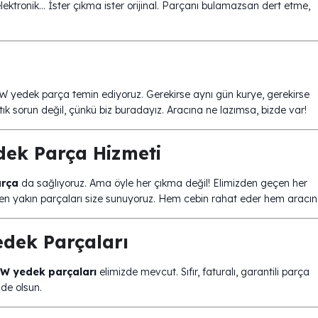
ektronik… İster çıkma ister orijinal. Parçanı bulamazsan dert etme,
 yedek parça temin ediyoruz. Gerekirse aynı gün kurye, gerekirse
tık sorun değil, çünkü biz buradayız. Aracına ne lazımsa, bizde var!
ek Parça Hizmeti
arça
da sağlıyoruz. Ama öyle her çıkma değil! Elimizden geçen her
ale en yakın parçaları size sunuyoruz. Hem cebin rahat eder hem aracın
dek Parçaları
MW yedek parçaları
elimizde mevcut. Sıfır, faturalı, garantili parça
nde olsun.