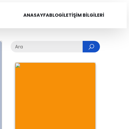
ANASAYFA
BLOG
İLETIŞIM BILGILERI