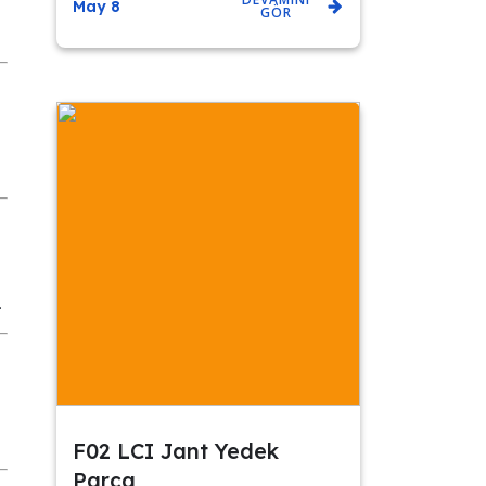
May 8
GÖR
.
F02 LCI Jant Yedek
Parça