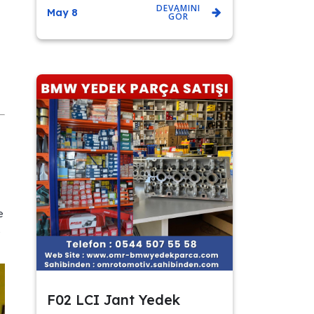
DEVAMINI
May 8
GÖR
e
F02 LCI Jant Yedek