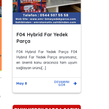
F04 Hybrid Far Yedek
Parça
F04 Hybrid Far Yedek Parça F04
Hybrid Far Yedek Parça arıyorsanız,
en önemli konu aracınıza tam uyum
sağlayan ürünü[…]
DEVAMINI
May 8
GÖR