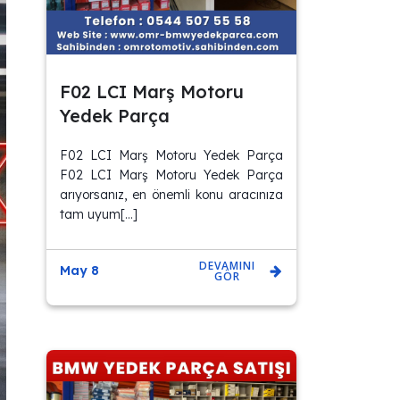
F02 LCI Marş Motoru
Yedek Parça
F02 LCI Marş Motoru Yedek Parça
F02 LCI Marş Motoru Yedek Parça
arıyorsanız, en önemli konu aracınıza
tam uyum[…]
DEVAMINI
May 8
GÖR