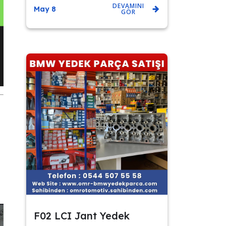
DEVAMINI
May 8
GÖR
F02 LCI Jant Yedek