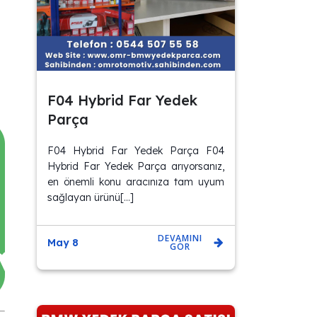
F04 Hybrid Far Yedek
Parça
F04 Hybrid Far Yedek Parça F04
Hybrid Far Yedek Parça arıyorsanız,
en önemli konu aracınıza tam uyum
sağlayan ürünü[…]
DEVAMINI
May 8
GÖR