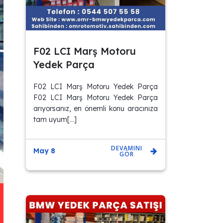
F02 LCI Marş Motoru
Yedek Parça
F02 LCI Marş Motoru Yedek Parça
F02 LCI Marş Motoru Yedek Parça
arıyorsanız, en önemli konu aracınıza
tam uyum[…]
DEVAMINI
May 8
GÖR