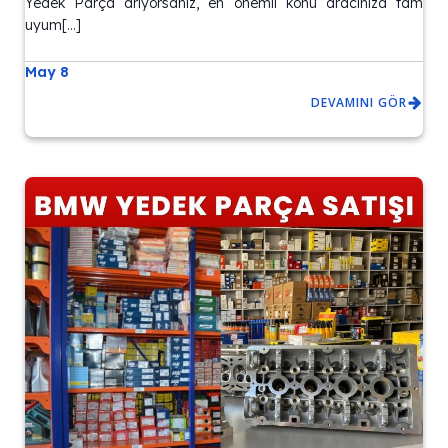
Yedek Parça arıyorsanız, en önemli konu aracınıza tam
uyum[…]
May 8
DEVAMINI GÖR