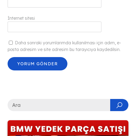
İnternet sitesi
Daha sonraki yorumlarımda kullanılması için adım, e-
posta adresim ve site adresim bu tarayıcıya kaydedilsin.