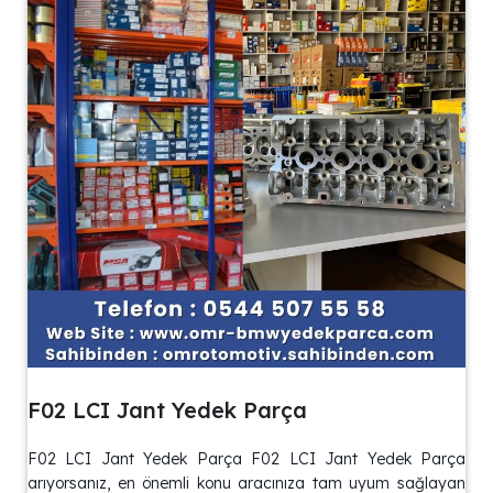
F02 LCI Jant Yedek Parça
F02 LCI Jant Yedek Parça F02 LCI Jant Yedek Parça
arıyorsanız, en önemli konu aracınıza tam uyum sağlayan