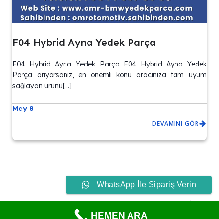
F04 Hybrid Ayna Yedek Parça
F04 Hybrid Ayna Yedek Parça F04 Hybrid Ayna Yedek
Parça arıyorsanız, en önemli konu aracınıza tam uyum
sağlayan ürünü[…]
May 8
DEVAMINI GÖR
WhatsApp İle Sipariş Verin
© 2026 Bmw/Mini Yedek Parça Satışı – Aynı Gün Teslim İmkanı.
HEMEN ARA
Created with
using WordPress and
Kubio