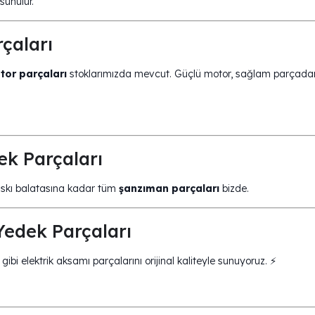
sunulur.
çaları
or parçaları
stoklarımızda mevcut. Güçlü motor, sağlam parçada
k Parçaları
askı balatasına kadar tüm
şanzıman parçaları
bizde.
edek Parçaları
ibi elektrik aksamı parçalarını orijinal kaliteyle sunuyoruz. ⚡