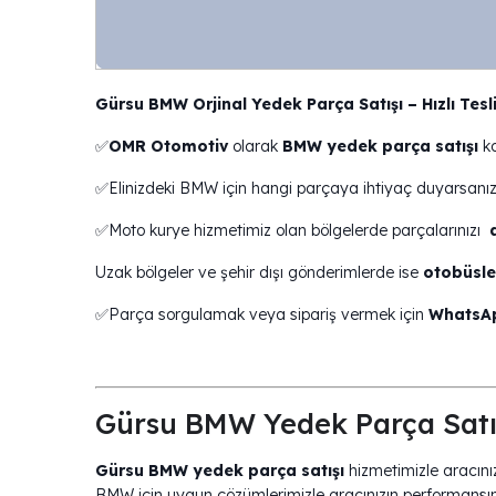
Gürsu BMW Orjinal Yedek Parça Satışı – Hızlı Tesl
✅
OMR Otomotiv
olarak
BMW yedek parça satışı
ko
✅Elinizdeki BMW için hangi parçaya ihtiyaç duyarsanız
✅Moto kurye hizmetimiz olan bölgelerde parçalarınızı
Uzak bölgeler ve şehir dışı gönderimlerde ise
otobüsle
✅Parça sorgulamak veya sipariş vermek için
WhatsAp
Gürsu BMW Yedek Parça Satı
Gürsu BMW yedek parça satışı
hizmetimizle aracını
BMW için uygun çözümlerimizle aracınızın performansın