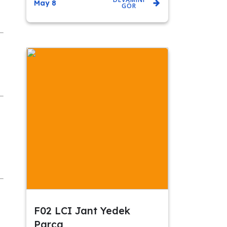
May 8
GÖR
F02 LCI Jant Yedek
Parça