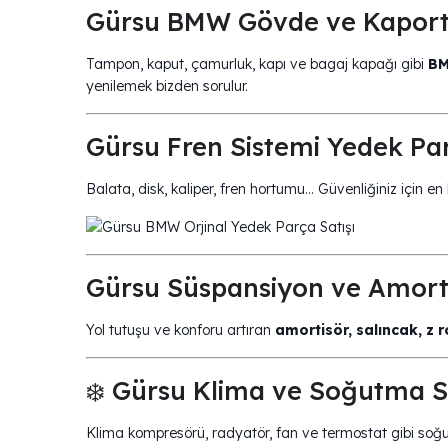
Gürsu BMW Gövde ve Kaporta
Tampon, kaput, çamurluk, kapı ve bagaj kapağı gibi
BM
yenilemek bizden sorulur.
Gürsu Fren Sistemi Yedek Par
Balata, disk, kaliper, fren hortumu… Güvenliğiniz için en 
Gürsu Süspansiyon ve Amorti
Yol tutuşu ve konforu artıran
amortisör, salıncak, z r
❄️ Gürsu Klima ve Soğutma Si
Klima kompresörü, radyatör, fan ve termostat gibi soğu