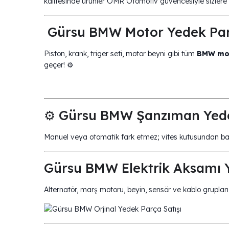
kalitesinde ürünler OMR Otomotiv güvencesiyle sizlere 
️ Gürsu BMW Motor Yedek Par
Piston, krank, triger seti, motor beyni gibi tüm
BMW mot
geçer! ⚙️
⚙️ Gürsu BMW Şanzıman Yede
Manuel veya otomatik fark etmez; vites kutusundan b
Gürsu BMW Elektrik Aksamı Y
Alternatör, marş motoru, beyin, sensör ve kablo grupları g