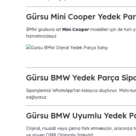
Gürsu Mini Cooper Yedek Par
BMW grubuna ait
Mini Cooper
modelleri için de tüm y
hizmetinizdeyiz.
Gürsu BMW Yedek Parça Sipar
Siparişlerinizi WhatsApp’tan kolayca oluşturun. Moto ku
sağlıyoruz.
Gürsu BMW Uyumlu Yedek Pa
Orijinal, muadil veya çıkma fark etmeksizin, aracınız
ve güven OMR Otomotiv farkıyla!