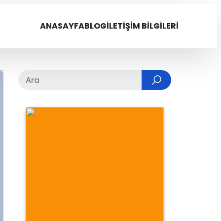
ANASAYFA
BLOG
İLETIŞIM BILGILERI