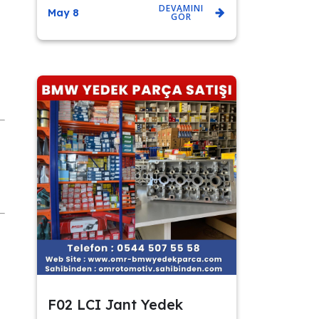
DEVAMINI
May 8
GÖR
I
F02 LCI Jant Yedek