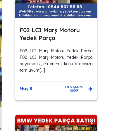
F02 LCI Marş Motoru
Yedek Parça
F02 LCI Marş Motoru Yedek Parça
F02 LCI Marş Motoru Yedek Parça
arıyorsanız, en önemli konu aracınıza
tam uyum[…]
DEVAMINI
May 8
GÖR