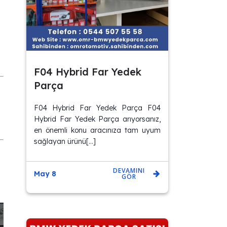
F04 Hybrid Far Yedek
Parça
F04 Hybrid Far Yedek Parça F04
Hybrid Far Yedek Parça arıyorsanız,
en önemli konu aracınıza tam uyum
sağlayan ürünü[…]
DEVAMINI
May 8
GÖR