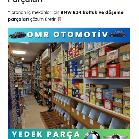
Yıpranan iç mekânlar için
BMW E34 koltuk ve döşeme
parçaları
çözüm üretir