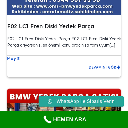
F02 LCI Fren Diski Yedek Parça
F02 LCI Fren Diski Yedek Parça F02 LCI Fren Diski Yedek
Parça arıyorsanız, en önemli konu aracınıza tam uyum[…]
May 8
DEVAMINI GÖR
WhatsApp İle Sipariş Verin
HEMEN ARA